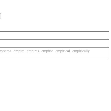
hysema
empire
empires
empiric
empirical
empirically