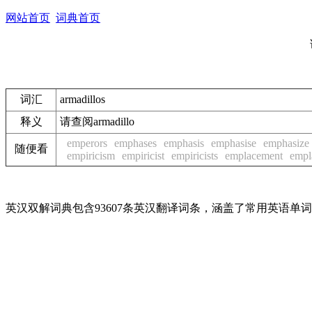
网站首页
词典首页
词汇
armadillos
释义
请查阅armadillo
emperors
emphases
emphasis
emphasise
emphasize
随便看
empiricism
empiricist
empiricists
emplacement
empl
英汉双解词典包含93607条英汉翻译词条，涵盖了常用英语