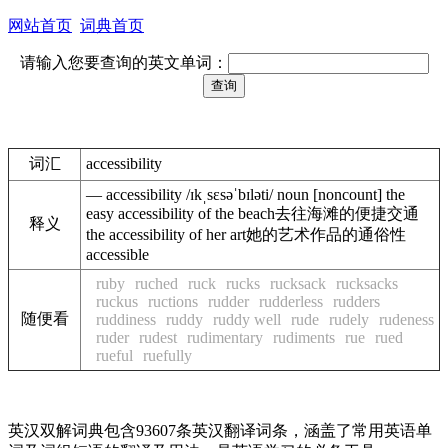
网站首页
词典首页
请输入您要查询的英文单词：
词汇
accessibility
— accessibility /ɪkˌsɛsəˈbɪləti/ noun [noncount] the
easy accessibility of the beach去往海滩的便捷交通
释义
the accessibility of her art她的艺术作品的通俗性
accessible
ruby
ruched
ruck
rucks
rucksack
rucksacks
ruckus
ructions
rudder
rudderless
rudders
随便看
ruddiness
ruddy
ruddy well
rude
rudely
rudeness
ruder
rudest
rudimentary
rudiments
rue
rued
rueful
ruefully
英汉双解词典包含93607条英汉翻译词条，涵盖了常用英语单