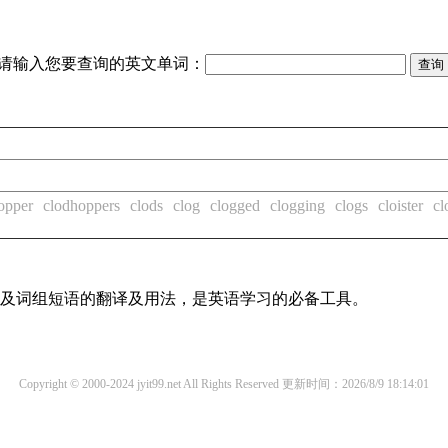
请输入您要查询的英文单词：
opper
clodhoppers
clods
clog
clogged
clogging
clogs
cloister
cl
单词及词组短语的翻译及用法，是英语学习的必备工具。
Copyright © 2000-2024 jyit99.net All Rights Reserved
更新时间：2026/8/9 18:14:01