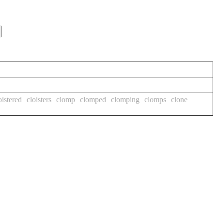
oistered
cloisters
clomp
clomped
clomping
clomps
clone