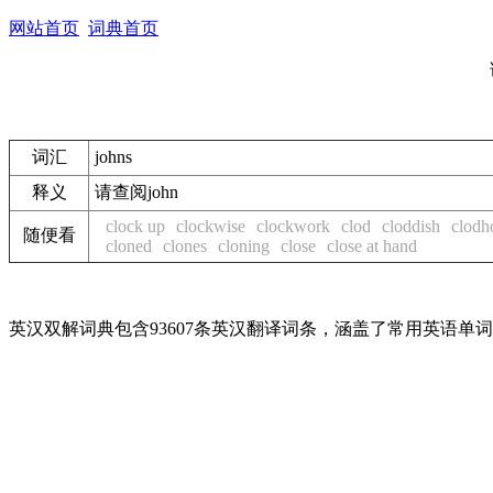
网站首页
词典首页
词汇
johns
释义
请查阅john
clock up
clockwise
clockwork
clod
cloddish
clodh
随便看
cloned
clones
cloning
close
close at hand
英汉双解词典包含93607条英汉翻译词条，涵盖了常用英语