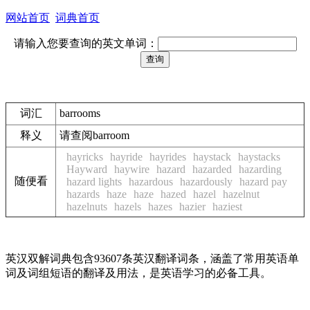
网站首页
词典首页
请输入您要查询的英文单词：
词汇
barrooms
释义
请查阅barroom
hayricks
hayride
hayrides
haystack
haystacks
Hayward
haywire
hazard
hazarded
hazarding
随便看
hazard lights
hazardous
hazardously
hazard pay
hazards
haze
haze
hazed
hazel
hazelnut
hazelnuts
hazels
hazes
hazier
haziest
英汉双解词典包含93607条英汉翻译词条，涵盖了常用英语单
词及词组短语的翻译及用法，是英语学习的必备工具。