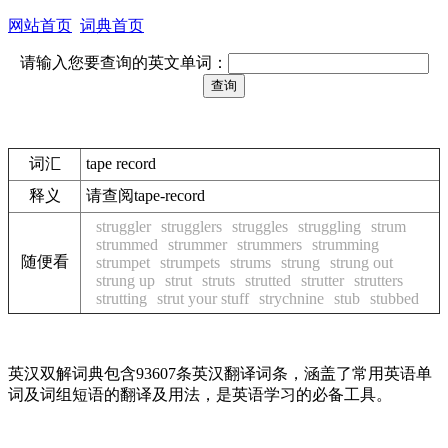
网站首页
词典首页
请输入您要查询的英文单词：
词汇
tape record
释义
请查阅tape-record
struggler
strugglers
struggles
struggling
strum
strummed
strummer
strummers
strumming
随便看
strumpet
strumpets
strums
strung
strung out
strung up
strut
struts
strutted
strutter
strutters
strutting
strut your stuff
strychnine
stub
stubbed
英汉双解词典包含93607条英汉翻译词条，涵盖了常用英语单
词及词组短语的翻译及用法，是英语学习的必备工具。